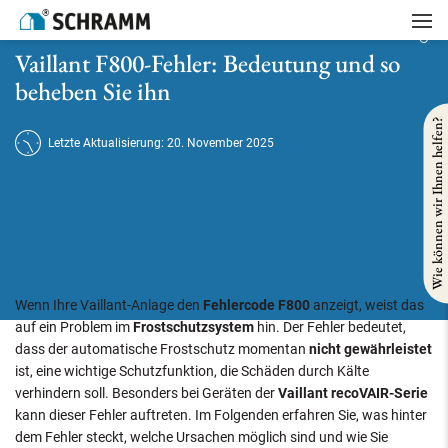
Startseite
/
Heizung
/
Vaillant F800-Fehler: Bedeutung und so beheben Sie ihn
Vaillant F800-Fehler: Bedeutung und so
beheben Sie ihn
Wie können wir Ihnen helfen?
Letzte Aktualisierung: 20. November 2025
Wenn Ihre Vaillant-Anlage den
Fehlercode F800
anzeigt, weist das
auf ein Problem im
Frostschutzsystem
hin. Der Fehler bedeutet,
dass der automatische Frostschutz momentan
nicht gewährleistet
ist, eine wichtige Schutzfunktion, die Schäden durch Kälte
verhindern soll. Besonders bei Geräten der
Vaillant recoVAIR-Serie
kann dieser Fehler auftreten. Im Folgenden erfahren Sie, was hinter
dem Fehler steckt, welche Ursachen möglich sind und wie Sie