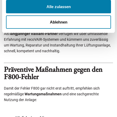
bereitstellt.
Alle zulassen
Ablehnen
Wenn Sie in
München
oder Umgebung wohnen, wenden Sie sich an
die
Hans Schramm GmbH
.
Als
langjähriger Vaillant-Partner
verfügen wir über umfassende
Erfahrung mit recoVAIR-Systemen und kümmern uns zuverlässig
um Wartung, Reparatur und Instandhaltung Ihrer Lüftungsanlage,
schnell, kompetent und nachhaltig.
Präventive Maßnahmen gegen den
F800-Fehler
Damit der Fehler F800 gar nicht erst auftritt, empfehlen sich
regelmäßige
Wartungsmaßnahmen
und eine sachgerechte
Nutzung der Anlage: