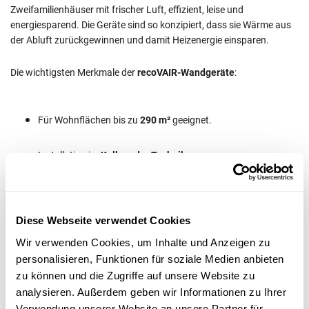
Zweifamilienhäuser mit frischer Luft, effizient, leise und
energiesparend. Die Geräte sind so konzipiert, dass sie Wärme aus
der Abluft zurückgewinnen und damit Heizenergie einsparen.
Die wichtigsten Merkmale der
recoVAIR-Wandgeräte
:
Für Wohnflächen bis zu
290 m²
geeignet.
Installation im
Keller oder Technikraum.
Luftverteilung über Kanäle
in Wänden, Decken oder Böden.
Diese Webseite verwendet Cookies
Kombination aus
Frischluftzufuhr
und
Wärmerückgewinnung.
Wir verwenden Cookies, um Inhalte und Anzeigen zu
personalisieren, Funktionen für soziale Medien anbieten
zu können und die Zugriffe auf unsere Website zu
Ein Ausfall des Frostschutzsystems beeinträchtigt hier nicht nur die
analysieren. Außerdem geben wir Informationen zu Ihrer
Sicherheit, sondern auch die Effizienz der gesamten
Verwendung unserer Website an unsere Partner für