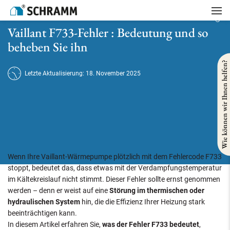
Startseite
/
Heizung
/
Vaillant F733-Fehler : Bedeutung und so beheben Sie ihn
Vaillant F733-Fehler : Bedeutung und so
beheben Sie ihn
Wie können wir Ihnen helfen?
Letzte Aktualisierung: 18. November 2025
Wenn Ihre Vaillant-Wärmepumpe plötzlich mit dem Fehlercode F733
stoppt, bedeutet das, dass etwas mit der Verdampfungstemperatur
im Kältekreislauf nicht stimmt. Dieser Fehler sollte ernst genommen
werden – denn er weist auf eine
Störung im thermischen oder
hydraulischen System
hin, die die Effizienz Ihrer Heizung stark
beeinträchtigen kann.
In diesem Artikel erfahren Sie,
was der Fehler F733 bedeutet
,