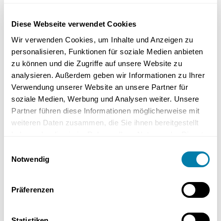
Für viele dieser Arbeiten sind
spezielle Produkt- und
kältetechnische Kenntnisse
erforderlich –
Diese Webseite verwendet Cookies
insbesondere bei Geräten mit
R290 (Propan) als
Kältemittel
. Schon das Öffnen der Außeneinheit darf
Wir verwenden Cookies, um Inhalte und Anzeigen zu
nur von geschultem Fachpersonal durchgeführt
personalisieren, Funktionen für soziale Medien anbieten
werden.
zu können und die Zugriffe auf unsere Website zu
analysieren. Außerdem geben wir Informationen zu Ihrer
Verwendung unserer Website an unsere Partner für
Bei welchen Vaillant-Modellen tritt
soziale Medien, Werbung und Analysen weiter. Unsere
der Fehler F733 häufig auf?
Partner führen diese Informationen möglicherweise mit
weiteren Daten zusammen, die Sie ihnen bereitgestellt
haben oder die sie im Rahmen Ihrer Nutzung der Dienste
Der Fehlercode
F733
kann bei verschiedenen Wärmepumpen von
gesammelt haben.
Vaillant auftreten, insbesondere bei den Modellen:
Einwilligungsauswahl
Notwendig
aroTHERM
Präferenzen
flexoTHERM
Statistiken