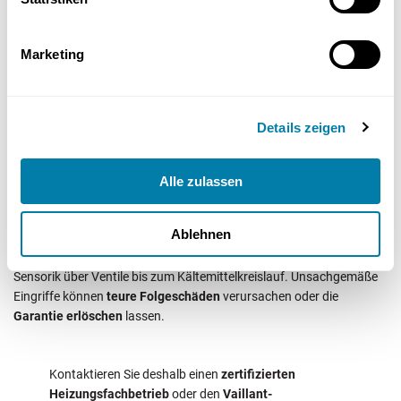
flexoCOMPACT
Marketing
Diese Systeme sind modern und hocheffizient, reagieren aber
empfindlich auf Druckschwankungen, Lufteinschlüsse und
unzureichende Wartung. Regelmäßige Inspektionen helfen, Ausfälle
Details zeigen
wie den F733-Fehler frühzeitig zu vermeiden.
Alle zulassen
Wie kann man den Fehler beheben?
Ablehnen
Versuchen Sie
nicht
, den Fehler selbst zu beheben.
Der F733 betrifft häufig
komplexe Systemkomponenten
– von
Sensorik über Ventile bis zum Kältemittelkreislauf. Unsachgemäße
Eingriffe können
teure Folgeschäden
verursachen oder die
Garantie erlöschen
lassen.
Kontaktieren Sie deshalb einen
zertifizierten
Heizungsfachbetrieb
oder den
Vaillant-