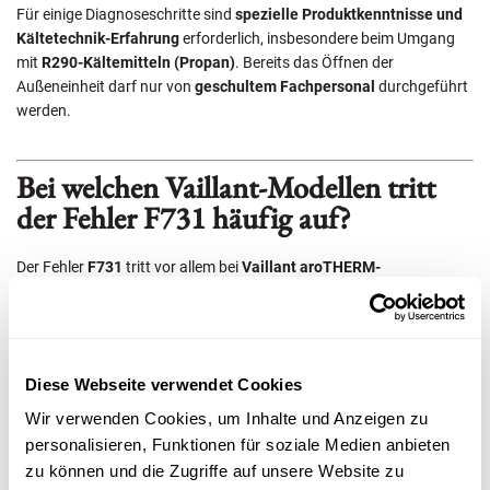
Für einige Diagnoseschritte sind
spezielle Produktkenntnisse und
Kältetechnik-Erfahrung
erforderlich, insbesondere beim Umgang
mit
R290-Kältemitteln (Propan)
. Bereits das Öffnen der
Außeneinheit darf nur von
geschultem Fachpersonal
durchgeführt
werden.
Bei welchen Vaillant-Modellen tritt
der Fehler F731 häufig auf?
Der Fehler
F731
tritt vor allem bei
Vaillant aroTHERM-
Wärmepumpen
auf. Diese Modelle sind technisch hochentwickelt
und arbeiten mit Kältemitteln, die eine hohe Effizienz, aber auch
spezielle Sicherheitsanforderungen mit sich bringen.
Diese Webseite verwendet Cookies
Wenn Ihre
aroTHERM-Wärmepumpe
den Fehler F731 zeigt, sollten
Sie die
Ursache keinesfalls eigenständig
untersuchen oder
Wir verwenden Cookies, um Inhalte und Anzeigen zu
beheben.
personalisieren, Funktionen für soziale Medien anbieten
zu können und die Zugriffe auf unsere Website zu