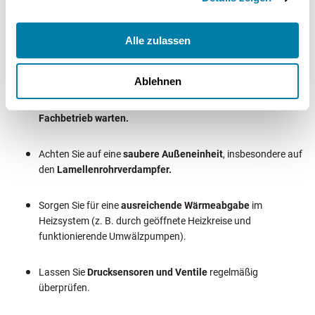
F731-Fehler
Damit der Fehler F731 gar nicht erst auftritt, können Sie durch
Alle zulassen
regelmäßige Wartung vorbeugen:
Ablehnen
Lassen Sie Ihre
Wärmepumpe regelmäßig von einem
Fachbetrieb warten.
Achten Sie auf eine
saubere Außeneinheit
, insbesondere auf
den
Lamellenrohrverdampfer.
Sorgen Sie für eine
ausreichende Wärmeabgabe
im
Heizsystem (z. B. durch geöffnete Heizkreise und
funktionierende Umwälzpumpen).
Lassen Sie
Drucksensoren und Ventile
regelmäßig
überprüfen.