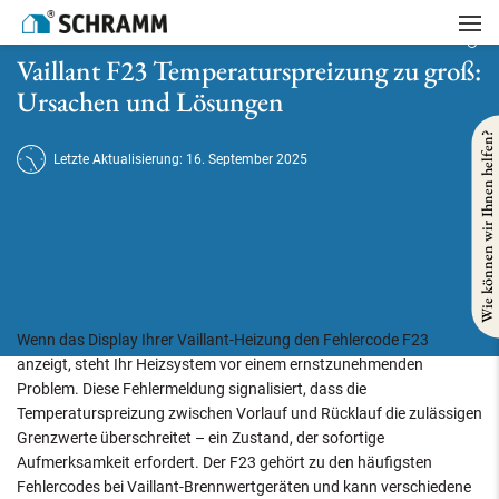
Startseite
/
Heizung
/
Vaillant F23 Temperaturspreizung zu groß: Ursachen und Lösungen
Vaillant F23 Temperaturspreizung zu groß:
Ursachen und Lösungen
Wie können wir Ihnen helfen?
Letzte Aktualisierung: 16. September 2025
Wenn das Display Ihrer Vaillant-Heizung den Fehlercode F23
anzeigt, steht Ihr Heizsystem vor einem ernstzunehmenden
Problem. Diese Fehlermeldung signalisiert, dass die
Temperaturspreizung zwischen Vorlauf und Rücklauf die zulässigen
Grenzwerte überschreitet – ein Zustand, der sofortige
Aufmerksamkeit erfordert. Der F23 gehört zu den häufigsten
Fehlercodes bei Vaillant-Brennwertgeräten und kann verschiedene