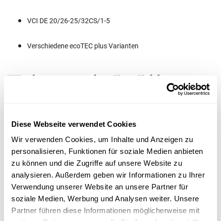
VCI DE 20/26-25/32CS/1-5
Verschiedene ecoTEC plus Varianten
Wie kann man den F23 Fehler
beheben?
Dies ist ein Fall für einen erfahrenen Fachmann. Bitte versuchen Sie
Diese Webseite verwendet Cookies
nicht, den Fehler selbst zu beheben, um mögliche Folgeschäden am
System zu vermeiden. Ihr Heizungsfachbetrieb oder der Vaillant-
Wir verwenden Cookies, um Inhalte und Anzeigen zu
Werkskundendienst sorgt für eine schnelle und nachhaltige
personalisieren, Funktionen für soziale Medien anbieten
Reparatur.
zu können und die Zugriffe auf unsere Website zu
Wenn Sie in München wohnen, kontaktieren Sie uns von der Hans
analysieren. Außerdem geben wir Informationen zu Ihrer
Schramm GmbH – als langjähriger Vaillant-Partner verfügen wir
Verwendung unserer Website an unsere Partner für
über umfassende Erfahrung und kümmern uns zuverlässig um Ihr
soziale Medien, Werbung und Analysen weiter. Unsere
Heizsystem.
Partner führen diese Informationen möglicherweise mit