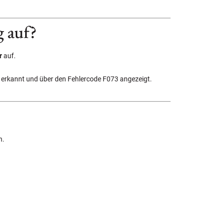
g auf?
r
auf.
t erkannt und über den Fehlercode F073 angezeigt.
n.