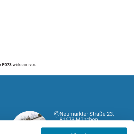
r F073
wirksam vor.
Neumarkter Straße 23,
81673 München
(089) 588040130