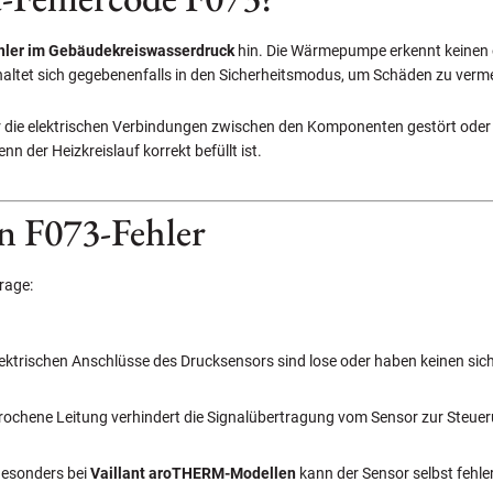
hler im Gebäudekreiswasserdruck
hin. Die Wärmepumpe erkennt keinen o
haltet sich gegebenenfalls in den Sicherheitsmodus, um Schäden zu verm
der die elektrischen Verbindungen zwischen den Komponenten gestört oder 
n der Heizkreislauf korrekt befüllt ist.
n F073-Fehler
rage:
lektrischen Anschlüsse des Drucksensors sind lose oder haben keinen sic
rochene Leitung verhindert die Signalübertragung vom Sensor zur Steue
esonders bei
Vaillant aroTHERM-Modellen
kann der Sensor selbst fehler