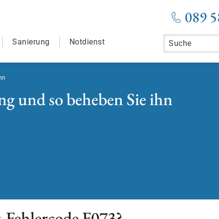
089 5
Sanierung
Notdienst
hn
ng und so beheben Sie ihn
t-Fehlercode F073?