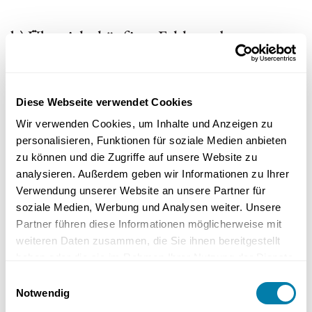
b) Übersicht häufiger Fehlercodes
Code
Diese Webseite verwendet Cookies
Bedeutung
Wir verwenden Cookies, um Inhalte und Anzeigen zu
personalisieren, Funktionen für soziale Medien anbieten
Benutzeraktion
zu können und die Zugriffe auf unsere Website zu
Fachmann erforderlich
analysieren. Außerdem geben wir Informationen zu Ihrer
Verwendung unserer Website an unsere Partner für
F.22
soziale Medien, Werbung und Analysen weiter. Unsere
Partner führen diese Informationen möglicherweise mit
Wassermangel
weiteren Daten zusammen, die Sie ihnen bereitgestellt
haben oder die sie im Rahmen Ihrer Nutzung der Dienste
Wasser nachfüllen
gesammelt haben.
Einwilligungsauswahl
Notwendig
Bei Wiederholung