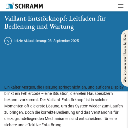
Startseite
/
Heizung
/
Vaillant-Entstörknopf: Leitfaden für Bedienung und Wartung
Vaillant-Entstörknopf: Leitfaden für
Bedienung und Wartung
Wie können wir Ihnen helfen?
Letzte Aktualisierung: 08. September 2025
Ein kalter Morgen, die Heizung springt nicht an, und auf dem Display
blinkt ein Fehlercode – eine Situation, die vielen Hausbesitzern
bekannt vorkommt. Der Vaillant-Entstörknopf ist in solchen
Momenten oft die erste Lösung, um das System wieder zum Laufen
zu bringen. Doch die korrekte Bedienung und das Verständnis für
die zugrundeliegenden Mechanismen sind entscheidend für eine
sichere und effektive Entstörung.