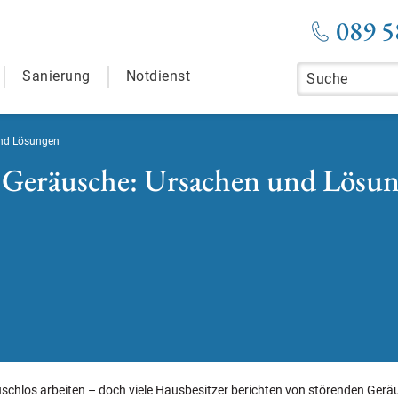
089 5
Sanierung
Notdienst
und Lösungen
 Geräusche: Ursachen und Lösu
uschlos arbeiten – doch viele Hausbesitzer berichten von störenden Ge