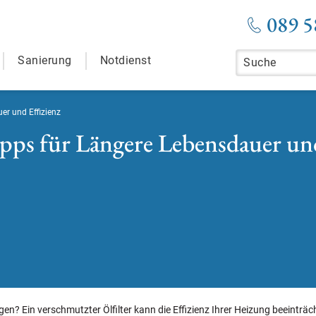
089 5
Sanierung
Notdienst
uer und Effizienz
ipps für Längere Lebensdauer un
igen? Ein verschmutzter Ölfilter kann die Effizienz Ihrer Heizung beeintr