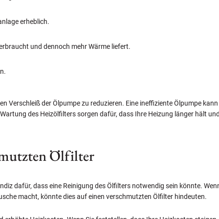
anlage erheblich.
verbraucht und dennoch mehr Wärme liefert.
n.
, den Verschleiß der Ölpumpe zu reduzieren. Eine ineffiziente Ölpumpe ka
tung des Heizölfilters sorgen dafür, dass Ihre Heizung länger hält und e
mutzten Ölfilter
 Indiz dafür, dass eine Reinigung des Ölfilters notwendig sein könnte. Wen
sche macht, könnte dies auf einen verschmutzten Ölfilter hindeuten.