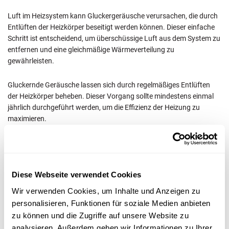
Luft im Heizsystem kann Gluckergeräusche verursachen, die durch
Entlüften der Heizkörper beseitigt werden können. Dieser einfache
Schritt ist entscheidend, um überschüssige Luft aus dem System zu
entfernen und eine gleichmäßige Wärmeverteilung zu
gewährleisten.
Gluckernde Geräusche lassen sich durch regelmäßiges Entlüften
der Heizkörper beheben. Dieser Vorgang sollte mindestens einmal
jährlich durchgeführt werden, um die Effizienz der Heizung zu
maximieren.
– Wasserdruck prüfen
Diese Webseite verwendet Cookies
Ein zu niedriger Wasserdruck kann laute Geräusche in der Heizung
Wir verwenden Cookies, um Inhalte und Anzeigen zu
verursachen. Der Druck sollte regelmäßig am Manometer
personalisieren, Funktionen für soziale Medien anbieten
kontrolliert werden und mindestens 1 bar betragen.
zu können und die Zugriffe auf unsere Website zu
analysieren. Außerdem geben wir Informationen zu Ihrer