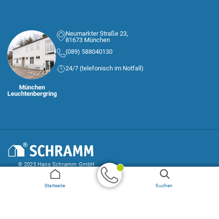
Neumarkter Straße 23,
81673 München
(089) 588040130
24/7 (telefonisch im Notfall)
München
Leuchtenbergring
© 2025 Hans Schramm GmbH
AGB
Impressum und Datenschutz
Startseite
Suchen
Geprüfter
Handwerker