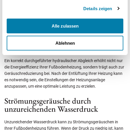
der Heizkörper – fließt und keine Bereiche über- oder unterversorgt
werden.
Details zeigen
Durch einen hydraulischen Abgleich können Luftblasen im
Alle zulassen
Heizsystem reduziert und die Effizienz der Wärmeverteilung
verbessert werden. Dies hilft, ungleichmäßig warme Fußböden zu
vermeiden und Geräusche durch ungleiche Wärmeverteilung zu
Ablehnen
minimieren.
Ein korrekt durchgeführter hydraulischer Abgleich erhöht nicht nur
die Energieeffizienz Ihrer Fußbodenheizung, sondern trägt auch zur
Geräuschreduzierung bei. Nach der Entlüftung Ihrer Heizung kann
es notwendig sein, die Einstellungen der Heizungsanlage
anzupassen, um eine optimale Leistung zu erzielen.
Strömungsgeräusche durch
unzureichenden Wasserdruck
Unzureichender Wasserdruck kann zu Strömungsgeräuschen in
Ihrer Fußbodenheizung führen. Wenn der Druck zu niedrig ist, kann