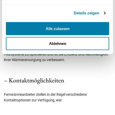
Die Unterstützung durch Fernwärmeanbieter wird häufig durch eine
Kundenhotline und persönliche Beratungen in Kundenzentren
Details zeigen
angeboten. Diese Serviceangebote ermöglichen es den Kunden,
schnell und unkompliziert Hilfe zu erhalten und Fragen zu klären.
Die regelmäßige Wartung von Fernwärmesystemen ist in der Regel
Alle zulassen
kostengünstiger als die Wartung traditioneller Heizsysteme.
Neben der technischen Unterstützung bieten viele Anbieter auch
Ablehnen
umfassende Services an. Diese helfen den Kunden, ihre
Heizsysteme zu optimieren und so die Effizienz und Nachhaltigkeit
ihrer Wärmeversorgung zu verbessern.
– Kontaktmöglichkeiten
Fernwärmeanbieter stellen in der Regel verschiedene
Kontaktoptionen zur Verfügung, wie: