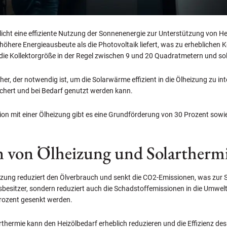
icht eine effiziente Nutzung der Sonnenenergie zur Unterstützung von H
ne höhere Energieausbeute als die Photovoltaik liefert, was zu erheblic
ie Kollektorgröße in der Regel zwischen 9 und 20 Quadratmetern und soll
cher, der notwendig ist, um die Solarwärme effizient in die Ölheizung zu i
chert und bei Bedarf genutzt werden kann.
ion mit einer Ölheizung gibt es eine Grundförderung von 30 Prozent sowi
n von Ölheizung und Solartherm
zung reduziert den Ölverbrauch und senkt die CO2-Emissionen, was zur S
besitzer, sondern reduziert auch die Schadstoffemissionen in die Umwelt.
rozent gesenkt werden.
hermie kann den Heizölbedarf erheblich reduzieren und die Effizienz des