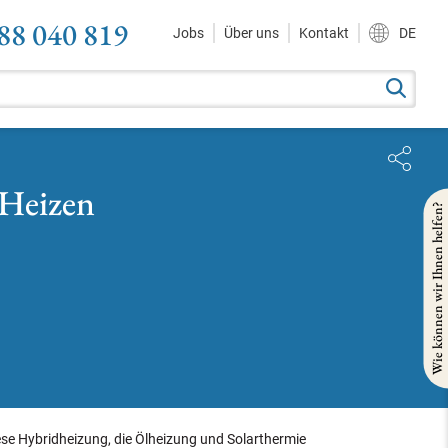
88 040 819
Jobs
Über uns
Kontakt
DE
 Heizen
Wie können wir Ihnen helfen?
ese Hybridheizung, die Ölheizung und Solarthermie