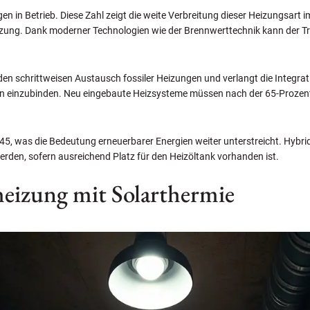
gen in Betrieb. Diese Zahl zeigt die weite Verbreitung dieser Heizungsart
izung. Dank moderner Technologien wie der Brennwerttechnik kann der 
en schrittweisen Austausch fossiler Heizungen und verlangt die Integrat
gen einzubinden. Neu eingebaute Heizsysteme müssen nach der 65-Prozent
2045, was die Bedeutung erneuerbarer Energien weiter unterstreicht. Hybr
werden, sofern ausreichend Platz für den Heizöltank vorhanden ist.
heizung mit Solarthermie