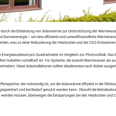
t durch die Einbindung von Solarwärme zur Unterstützung der Warmwasse
und Sonnenenergie – um eine effiziente und umweltfreundliche Wärmevers
erden, was zu einer Reduzierung der Heizkosten und der CO2-Emissionen 
ere Energieausbeute pro Quadratmeter im Vergleich zur Photovoltaik. Das
en Gebieten vorteilhaft ist. Für Systeme, die sowohl Warmwasser als auc
tmetern. Diese Solarkollektoren sollten idealerweise nach Süden ausger
ufferspeicher, der notwendig ist, um die Solarwärme effizient in die Ölhe
 gespeichert und bei Bedarf genutzt werden kann. Obwohl die Betriebsko
werden müssen, überwiegen die Einsparungen bei den Heizkosten und C