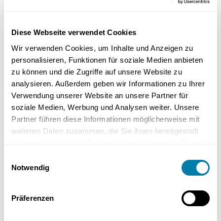
Geeignete Bodenbeläge für
Fußbodenheizungen
Diese Webseite verwendet Cookies
Wir verwenden Cookies, um Inhalte und Anzeigen zu
personalisieren, Funktionen für soziale Medien anbieten
zu können und die Zugriffe auf unsere Website zu
analysieren. Außerdem geben wir Informationen zu Ihrer
Verwendung unserer Website an unsere Partner für
soziale Medien, Werbung und Analysen weiter. Unsere
Partner führen diese Informationen möglicherweise mit
weiteren Daten zusammen, die Sie ihnen bereitgestellt
haben oder die sie im Rahmen Ihrer Nutzung der Dienste
gesammelt haben.
Einwilligungsauswahl
Notwendig
Keramik, Holz, Stein, Kork, PVC, Laminat und Teppiche sind
geeignete Bodenbeläge für Fußbodenheizungen. Jedes dieser
Materialien weist spezifische Eigenschaften auf, die berücksichtigt
Präferenzen
werden müssen, um eine optimale Wärmeverteilung und
Energieeffizienz zu gewährleisten.