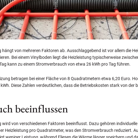
 hängt von mehreren Faktoren ab. Ausschlaggebend ist vor allem die Hei
ren. Bei einem Vinylboden liegt die Heizleistung typischerweise zwisch
 Tag kann zu einem Stromverbrauch von etwa 26 kWh pro Tag führen.
izung betragen bei einer Fläche von 8 Quadratmetern etwa 6,20 Euro. Ho
Wh. Diese Zahlen verdeutlichen, dass die Betriebskosten stark von der be
uch beeinflussen
 wird von verschiedenen Faktoren beeinflusst. Dazu gehören individuell
 Heizleistung pro Quadratmeter, was den Stromverbrauch reduziert. Au
ötigt weniger Leistung, während Fliesen die Wärme länger speichern und