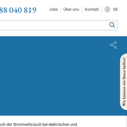
88 040 819
Jobs
Über uns
Kontakt
DE
Wie können wir Ihnen helfen?
och der Stromverbrauch bei elektrischen und