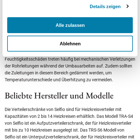
Montage und Stabilität nach der Installation.
Details zeigen
Einige Kunden berichten jedoch von Problemen mit rauen
Oberflächenbeschichtungen, die die Reinigung erschweren und
Alle zulassen
optisch unattraktiv sind. Es ist wichtig, die Oberfläche des
Verteilerschrankes regelmäßig zu reinigen und auf Beschädigungen
Ablehnen
zu überprüfen, um eine optimale Funktion zu gewährleisten.
Feuchtigkeitsschäden treten häufig bei mechanischen Verletzungen
der Rohrleitungen während der Umbauarbeiten auf. Zudem sollten
die Zuleitungen in diesem Bereich gedämmt werden, um
Temperaturunterschiede und Überhitzung zu vermeiden.
Beliebte Hersteller und Modelle
Die Verteilerschränke von Selfio sind für Heizkreisverteiler mit
Kapazitäten von 2 bis 14 Heizkreisen erhältlich. Das Modell TRA-S4
von Selfio ist ein Aufputzverteilerschrank, der für Heizkreisverteiler
mit bis zu 10 Heizkreisen ausgelegt ist. Das TRS-S6 Modell von
Selfio ist ein Unterputzverteilerschrank, der für Heizkreisverteiler mit