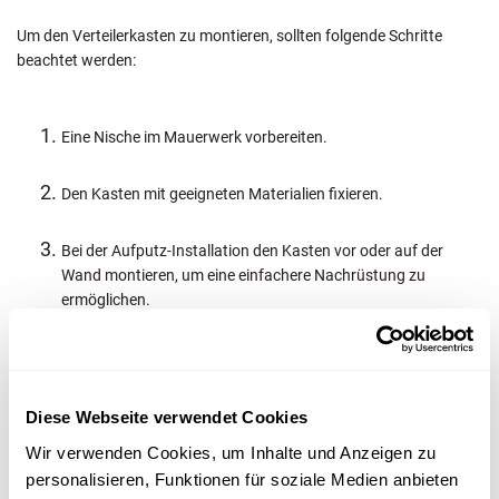
Um den Verteilerkasten zu montieren, sollten folgende Schritte
beachtet werden:
Eine Nische im Mauerwerk vorbereiten.
Den Kasten mit geeigneten Materialien fixieren.
Bei der Aufputz-Installation den Kasten vor oder auf der
Wand montieren, um eine einfachere Nachrüstung zu
ermöglichen.
Die Heizkreise werden über gestanzte Rohrdurchführungen im
Gehäuse verbunden. Es ist wichtig, dass die Rohre richtig
Diese Webseite verwendet Cookies
ausgerichtet und sicher verbunden sind, um eine optimale Funktion
des Systems zu gewährleisten.
Wir verwenden Cookies, um Inhalte und Anzeigen zu
personalisieren, Funktionen für soziale Medien anbieten