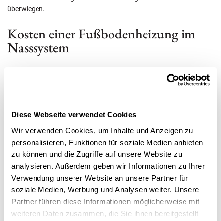
überwiegen.
Kosten einer Fußbodenheizung im
Nasssystem
Diese Webseite verwendet Cookies
Wir verwenden Cookies, um Inhalte und Anzeigen zu
personalisieren, Funktionen für soziale Medien anbieten
zu können und die Zugriffe auf unsere Website zu
analysieren. Außerdem geben wir Informationen zu Ihrer
Verwendung unserer Website an unsere Partner für
Die Kosten für eine Fußbodenheizung im Nasssystem können je
soziale Medien, Werbung und Analysen weiter. Unsere
nach Größe und Komplexität des Projekts variieren. Die
Partner führen diese Informationen möglicherweise mit
Materialkosten beginnen bei etwa 50 € pro m² und können bis zu 80
€ betragen. Diese Kosten umfassen die Heizrohre, den Estrich und
weiteren Daten zusammen, die Sie ihnen bereitgestellt