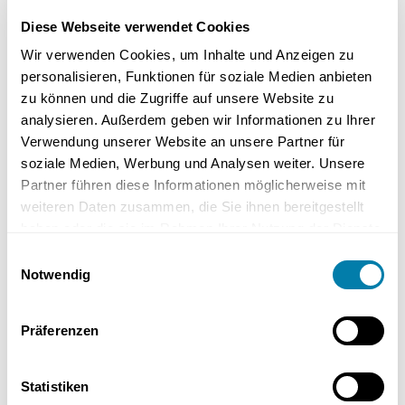
Diese Webseite verwendet Cookies
Vorsicht ist geboten, um keine Teile zu beschädigen.
Wir verwenden Cookies, um Inhalte und Anzeigen zu
personalisieren, Funktionen für soziale Medien anbieten
zu können und die Zugriffe auf unsere Website zu
Oft sind spezielle Werkzeuge wie Schraubenschlüssel notwendig,
um die Anschlüsse zu lösen. Manchmal kann es hilfreich sein, das
analysieren. Außerdem geben wir Informationen zu Ihrer
Schauglas mit einer Zange vorsichtig zu drehen, während ein
Verwendung unserer Website an unsere Partner für
anderes Werkzeug den unteren Teil festhält. Mit der richtigen
soziale Medien, Werbung und Analysen weiter. Unsere
Technik ist die Demontage kein Hexenwerk.
Partner führen diese Informationen möglicherweise mit
weiteren Daten zusammen, die Sie ihnen bereitgestellt
haben oder die sie im Rahmen Ihrer Nutzung der Dienste
3. Reinigung und Wiederzusammenbau
gesammelt haben.
Einwilligungsauswahl
Notwendig
Die eigentliche Reinigung des Durchflussmessers ist der nächste
Schritt. Verwenden Sie eine Bürste und ein sanftes Reinigungstuch,
Präferenzen
um alle Teile gründlich zu reinigen und Ablagerungen zu entfernen.
Es ist wichtig, dass alle Teile sauber sind, bevor der Zusammenbau
erfolgt.
Statistiken