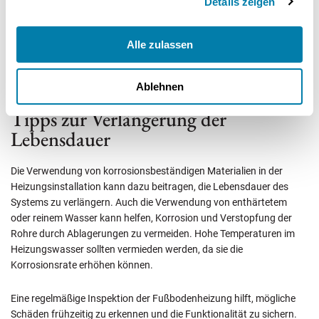
Details zeigen
Die Erfahrungen von Hausbesitzern zeigen, dass eine sorgfältige
Planung und professionelle Durchführung der
Sanierungsmaßnahmen entscheidend für den Erfolg sind. Durch
Alle zulassen
den Einsatz moderner Technik und Materialien können alte
Heizsysteme wieder auf den neuesten Stand gebracht und ihre
Lebensdauer verlängert werden.
Ablehnen
Tipps zur Verlängerung der
Lebensdauer
Die Verwendung von korrosionsbeständigen Materialien in der
Heizungsinstallation kann dazu beitragen, die Lebensdauer des
Systems zu verlängern. Auch die Verwendung von enthärtetem
oder reinem Wasser kann helfen, Korrosion und Verstopfung der
Rohre durch Ablagerungen zu vermeiden. Hohe Temperaturen im
Heizungswasser sollten vermieden werden, da sie die
Korrosionsrate erhöhen können.
Eine regelmäßige Inspektion der Fußbodenheizung hilft, mögliche
Schäden frühzeitig zu erkennen und die Funktionalität zu sichern.