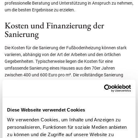
professionelle Beratung und Unterstützung in Anspruch zu nehmen,
um die besten Ergebnisse zu erzielen.
Kosten und Finanzierung der
Sanierung
Die Kosten für die Sanierung der Fußbodenheizung können stark
variieren, abhängig von der Art der Arbeiten und den örtlichen
Gegebenheiten. Typischerweise liegen die Kosten für eine
umfassende Sanierung eines Hauses aus den 70er Jahren
zwischen 400 und 600 Euro pro m². Die vollständige Sanierung
eines alten Gebäudes kann im Schnitt zwischen 400 und 1.000 Euro
pro m² Wohnfläche kosten.
Bundesförderungen für energetische Sanierungsmaßnahmen
können bis zu 20 % der förderfähigen Kosten abdecken, maximal
Diese Webseite verwendet Cookies
jedoch 12.000 Euro. Für die Installation neuer Heizungsanlagen auf
Wir verwenden Cookies, um Inhalte und Anzeigen zu
Basis erneuerbarer Energien gibt es Zuschüsse von bis zu 70 % der
personalisieren, Funktionen für soziale Medien anbieten
Investitionskosten, bis zu 21.000 Euro. Die KfW bietet zudem
zu können und die Zugriffe auf unsere Website zu
zinsgünstige Kredite für umfassende Sanierungen an, die bis zu