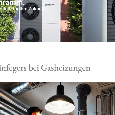
chramm.
tellt für Ihre Zukunft.
infegers bei Gasheizungen