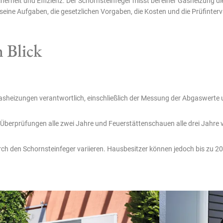
cherheit und Effizienz. Der Schornsteinfeger misst bei einer Gasheizung di
n seine Aufgaben, die gesetzlichen Vorgaben, die Kosten und die Prüfinterva
 Blick
 Gasheizungen verantwortlich, einschließlich der Messung der Abgaswerte
Überprüfungen alle zwei Jahre und Feuerstättenschauen alle drei Jahre vo
ch den Schornsteinfeger variieren. Hausbesitzer können jedoch bis zu 20