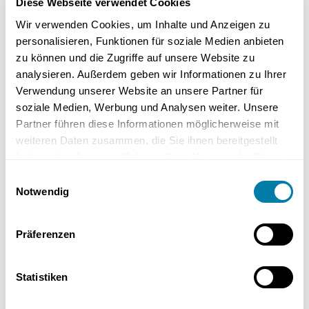
Diese Webseite verwendet Cookies
– Ungeeignete Standorte
Wir verwenden Cookies, um Inhalte und Anzeigen zu
personalisieren, Funktionen für soziale Medien anbieten
Kleine, geschlossene Räume ohne ausreichende
zu können und die Zugriffe auf unsere Website zu
Lüftungsmöglichkeiten sind ungeeignet für raumluftabhängige
analysieren. Außerdem geben wir Informationen zu Ihrer
Gasthermen. Solche Räume erhöhen das Risiko einer
Verwendung unserer Website an unsere Partner für
unzureichenden Luftzufuhr, was zu ineffizienter Verbrennung und
soziale Medien, Werbung und Analysen weiter. Unsere
potenziellen Sicherheitsrisiken führen kann.
Partner führen diese Informationen möglicherweise mit
Es ist daher wichtig, sicherzustellen, dass der Aufstellraum
weiteren Daten zusammen, die Sie ihnen bereitgestellt
ausreichend belüftet ist und genügend Raumvolumen bietet, um
haben oder die sie im Rahmen Ihrer Nutzung der Dienste
eine sichere Verbrennung zu gewährleisten. Räume ohne Fenster
gesammelt haben.
Einwilligungsauswahl
oder Lüftungsöffnungen sollten vermieden werden.
Notwendig
Gesetzliche Anforderungen und
Normen
Präferenzen
Statistiken