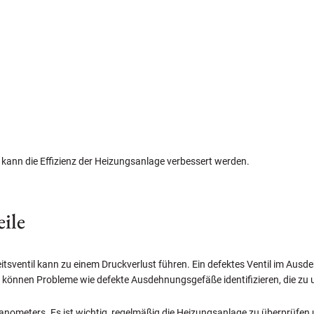
 kann die Effizienz der Heizungsanlage verbessert werden.
ile
heitsventil kann zu einem Druckverlust führen. Ein defektes Ventil im A
te können Probleme wie defekte Ausdehnungsgefäße identifizieren, die 
 Manometers. Es ist wichtig, regelmäßig die Heizungsanlage zu überprüf