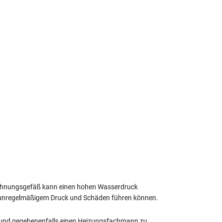
usdehnungsgefäß kann einen hohen Wasserdruck
zu unregelmäßigem Druck und Schäden führen können.
en und gegebenenfalls einen Heizungsfachmann zu