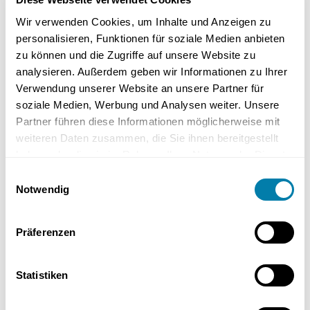
Fördermöglichkeiten für den
hydraulischen Abgleich
Wir verwenden Cookies, um Inhalte und Anzeigen zu
personalisieren, Funktionen für soziale Medien anbieten
Es gibt verschiedene Fördermöglichkeiten für den hydraulischen
zu können und die Zugriffe auf unsere Website zu
Abgleich, die Hausbesitzern helfen können, die Kosten zu decken.
analysieren. Außerdem geben wir Informationen zu Ihrer
Die Bundesförderung für effiziente Gebäude (BEG) und das
Verwendung unserer Website an unsere Partner für
Bundesamt für Wirtschaft und Ausfuhrkontrolle (BAFA) bieten
soziale Medien, Werbung und Analysen weiter. Unsere
Zuschüsse und Förderprogramme an.
Partner führen diese Informationen möglicherweise mit
weiteren Daten zusammen, die Sie ihnen bereitgestellt
Die Fördergelder können bis zu 20 % der Kosten betragen, sofern
haben oder die sie im Rahmen Ihrer Nutzung der Dienste
der hydraulische Abgleich Teil eines individuellen
gesammelt haben.
Einwilligungsauswahl
Sanierungsfahrplans ist. Zusätzlich bietet die KfW Kredite zur
Notwendig
Förderung des hydraulischen Abgleichs im Rahmen von
Sanierungsmaßnahmen an. Dabei ist zu beachten, dass die
Heizungsanlage mindestens zwei Jahre alt sein muss und eine
Präferenzen
Einzelrechnung vorgelegt werden muss, um die Förderung zu
erhalten.
Statistiken
Hydraulischer Abgleich bei
verschiedenen Heizsystemen