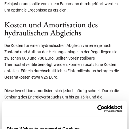
Feinjustierung sollte von einem Fachmann durchgeführt werden,
um optimale Ergebnisse zu erzielen.
Kosten und Amortisation des
hydraulischen Abgleichs
Die Kosten für einen hydraulischen Abgleich variieren je nach
Zustand und Aufbau der Heizungsanlage. In der Regel liegen sie
zwischen 600 und 700 Euro. Sollten voreinstellbare
Thermostatventile benötigt werden, können zusätzliche Kosten
anfallen. Für ein durchschnittliches Einfamilienhaus betragen die
Gesamtkosten etwa 925 Euro.
Diese Investition amortisiert sich jedoch häufig schnell. Durch die
Senkung des Energieverbrauchs um bis zu 15 % und die
Reduzierung der Heizkosten um bis zu 25 % können die Ausgaben
für den hydraulischen Abgleich oft schon nach wenigen Jahren
vollständig ausgeglichen werden.
Diese Webseite verwendet Cookies