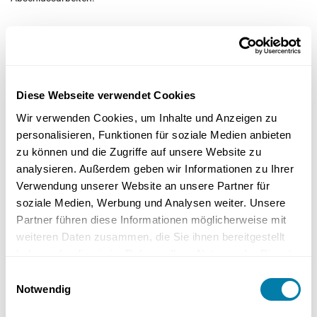
3. Verputzen und Abschlussarbeiten
Der letzte Schritt bei der Schornsteindämmung ist das Verputzen
Diese Webseite verwendet Cookies
und die Durchführung von Abschlussarbeiten. Mineralischer Putz
Wir verwenden Cookies, um Inhalte und Anzeigen zu
wird als Oberflächenfinish direkt auf die Dämmplatten mit einer
personalisieren, Funktionen für soziale Medien anbieten
Kelle aufgetragen. Dieser Schritt ist entscheidend, um eine haltbare
zu können und die Zugriffe auf unsere Website zu
und ästhetisch ansprechende Oberfläche zu erzielen.
analysieren. Außerdem geben wir Informationen zu Ihrer
Verwendung unserer Website an unsere Partner für
Zum Schutz der Außenkanten der Dämmplatten werden
soziale Medien, Werbung und Analysen weiter. Unsere
Eckschienen verwendet. Diese sorgen dafür, dass die Ecken und
Partner führen diese Informationen möglicherweise mit
Kanten der Dämmung nicht beschädigt werden und tragen zur
Langlebigkeit der gesamten Dämmung bei.
weiteren Daten zusammen, die Sie ihnen bereitgestellt
haben oder die sie im Rahmen Ihrer Nutzung der Dienste
Schornsteindämmung bei Altbauten
gesammelt haben.
Einwilligungsauswahl
Notwendig