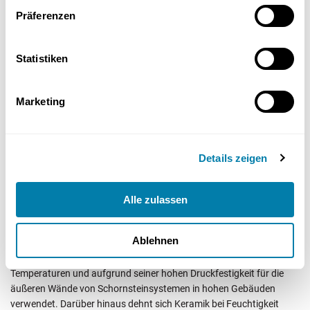
Präferenzen
Statistiken
Marketing
Altbauten stellen eine besondere Herausforderung bei der
Details zeigen
Schornsteindämmung dar. Oft erstreckt sich der
Schornsteinschacht vom Erdgeschoss bis zum Dachboden, was die
Anwendung passender Dämmmaterialien erfordert, um zukünftige
Alle zulassen
Notfallreparaturen zu verhindern. Eine der besten Lösungen für
Altbauten ist die Verwendung von Keramik.
Ablehnen
Keramik wird aufgrund seiner Unempfindlichkeit gegenüber hohen
Temperaturen und aufgrund seiner hohen Druckfestigkeit für die
äußeren Wände von Schornsteinsystemen in hohen Gebäuden
verwendet. Darüber hinaus dehnt sich Keramik bei Feuchtigkeit