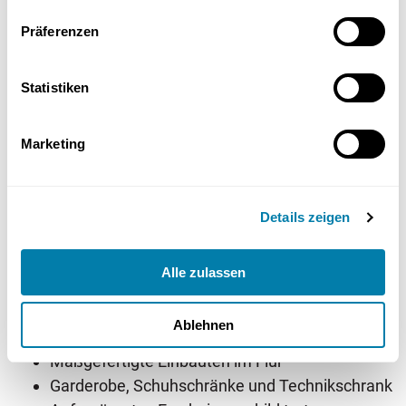
Lichtverteilung im Flur
Präferenzen
d) Beleuchtung
Statistiken
Durchdachtes Lichtkonzept für jeden Raum
Einbauspots im Flur und im Bad
Marketing
Pendelleuchten über Esstisch und Kochinsel
Indirekte Beleuchtung im Wohnzimmer
Installation komplett durch Schramm Elektro
Details zeigen
e) Aufbewahrung
Alle zulassen
Nutzung zuvor kaum genutzter Nischen unter
Ablehnen
der Treppe
Maßgefertigte Einbauten im Flur
Garderobe, Schuhschränke und Technikschrank