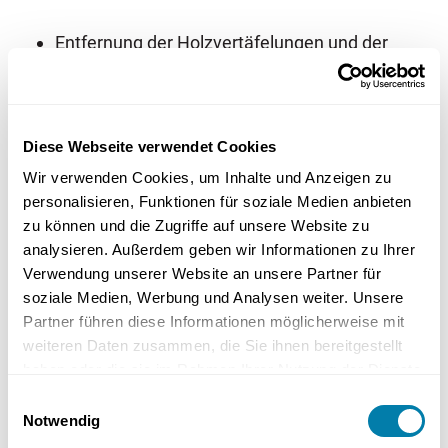
Entfernung der Holzvertäfelungen und der
Raufasertapeten
Neuaufbau mit glattem Feinputz oder Vlies
Helle, zurückhaltende Farben im typischen
Diese Webseite verwendet Cookies
Münchner Stil
Viel Weiß und gebrochene Naturtöne
Wir verwenden Cookies, um Inhalte und Anzeigen zu
personalisieren, Funktionen für soziale Medien anbieten
Einzelne farbige Akzentwände als
zu können und die Zugriffe auf unsere Website zu
Gestaltungselement
analysieren. Außerdem geben wir Informationen zu Ihrer
Verwendung unserer Website an unsere Partner für
c) Innentüren
soziale Medien, Werbung und Analysen weiter. Unsere
Partner führen diese Informationen möglicherweise mit
Austausch der alten, dunklen Furniertüren
weiteren Daten zusammen, die Sie ihnen bereitgestellt
haben oder die sie im Rahmen Ihrer Nutzung der Dienste
Neue weiße oder helle CPL-Türen mit
gesammelt haben.
modernen Beschlägen
Einwilligungsauswahl
Notwendig
Teilweise Glasfelder für eine bessere