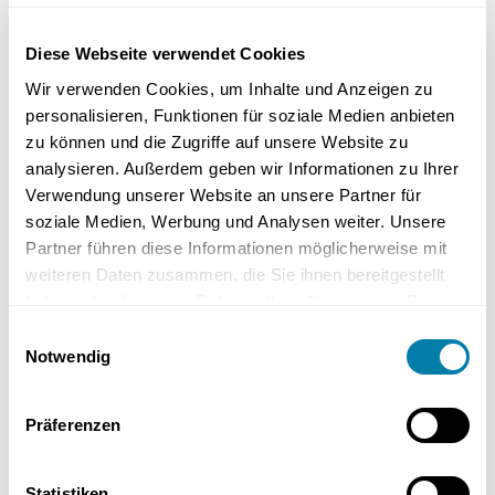
Diese Webseite verwendet Cookies
Wir verwenden Cookies, um Inhalte und Anzeigen zu
personalisieren, Funktionen für soziale Medien anbieten
zu können und die Zugriffe auf unsere Website zu
analysieren. Außerdem geben wir Informationen zu Ihrer
Nachdem Sie alle Materialien und Werkzeuge beisammen haben, ist
Verwendung unserer Website an unsere Partner für
es an der Zeit, die Unterkonstruktion für die Deckenkonstruktionen
soziale Medien, Werbung und Analysen weiter. Unsere
zu errichten. Diese bilden das Fundament Ihrer abgehängten Decke
Partner führen diese Informationen möglicherweise mit
und sind entscheidend für deren Stabilität und Tragfähigkeit. Ob Sie
weiteren Daten zusammen, die Sie ihnen bereitgestellt
sich für Holzlatten oder Trockenbauprofile entscheiden, die
haben oder die sie im Rahmen Ihrer Nutzung der Dienste
Konstruktion muss gründlich an den Wänden des Raumes befestigt
gesammelt haben.
Einwilligungsauswahl
werden. Die richtige Ausrichtung und Befestigung der
Notwendig
Trägerelemente ist hierbei essenziell, um spätere Probleme zu
vermeiden.
Präferenzen
1. Montage der CD Profile
Statistiken