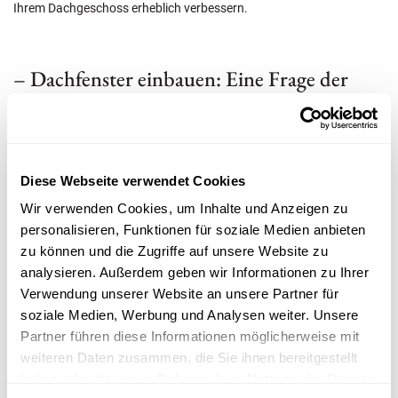
Ihrem Dachgeschoss erheblich verbessern.
– Dachfenster einbauen: Eine Frage der
Technik
Der Einbau von Dachfenstern erfordert Fachwissen, um
Diese Webseite verwendet Cookies
Wärmedämmung und Abdichtung sicherzustellen und Gefahren wie
Wärmebrücken und Schimmelbildung zu vermeiden. Spezielle
Wir verwenden Cookies, um Inhalte und Anzeigen zu
Schritte sind beim Einbau von Dachfenstern notwendig,
personalisieren, Funktionen für soziale Medien anbieten
insbesondere wenn die Fenster breiter als der Abstand zwischen
zu können und die Zugriffe auf unsere Website zu
zwei Sparren sind und ein Wechsel eingezogen werden muss.
analysieren. Außerdem geben wir Informationen zu Ihrer
Anschlussfugen sind aufgrund thermischer Längenänderungen der
Verwendung unserer Website an unsere Partner für
Materialien ein kritischer Bereich, und eine mangelhafte Ausführung
soziale Medien, Werbung und Analysen weiter. Unsere
kann zur Rissbildung führen. Moderne Dachfenster mit richtigem
Partner führen diese Informationen möglicherweise mit
Wärmeschutz tragen zur Gesamtenergieeffizienz des Loftumbaus
weiteren Daten zusammen, die Sie ihnen bereitgestellt
bei.
haben oder die sie im Rahmen Ihrer Nutzung der Dienste