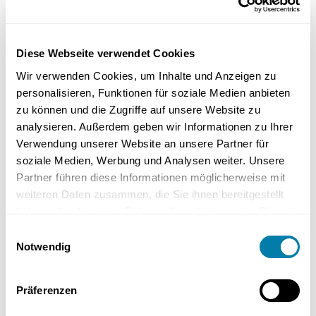
Diese Webseite verwendet Cookies
Wir verwenden Cookies, um Inhalte und Anzeigen zu
Neben der Verbesserung der Energieeffizienz des Hauses kann auch
personalisieren, Funktionen für soziale Medien anbieten
die Nutzung erneuerbarer Energiequellen zu erheblichen
zu können und die Zugriffe auf unsere Website zu
Energieeinsparungen führen. Insbesondere die Installation einer
analysieren. Außerdem geben wir Informationen zu Ihrer
Photovoltaikanlage kann eine effektive Möglichkeit sein, den
Verwendung unserer Website an unsere Partner für
Energieverbrauch zu senken und gleichzeitig die Umwelt zu
soziale Medien, Werbung und Analysen weiter. Unsere
schonen. Dabei ist es wichtig, die Kosten und Fördermöglichkeiten
Partner führen diese Informationen möglicherweise mit
genau zu prüfen und die passende Anlage für die eigenen
weiteren Daten zusammen, die Sie ihnen bereitgestellt
Bedürfnisse zu wählen.
haben oder die sie im Rahmen Ihrer Nutzung der Dienste
gesammelt haben.
Die Anschaffung einer Photovoltaikanlage ist zwar mit Kosten
Einwilligungsauswahl
verbunden, doch diese können durch staatliche Förderprogramme
Notwendig
und Steuerbefreiungen erheblich reduziert werden. Zudem kann der
durch die Anlage erzeugte Strom ins Netz eingespeist und so eine
Präferenzen
Einspeisevergütung erzielt werden. Dies kann zu erheblichen
Einnahmen führen und die Amortisationszeit der Anlage erheblich