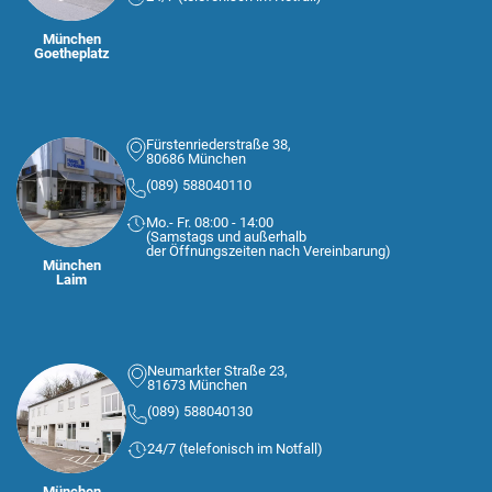
München
Goetheplatz
Fürstenriederstraße 38,
80686 München
(089) 588040110
Mo.- Fr. 08:00 - 14:00
(Samstags und außerhalb
der Öffnungszeiten nach Vereinbarung)
München
Laim
Neumarkter Straße 23,
81673 München
(089) 588040130
24/7 (telefonisch im Notfall)
München