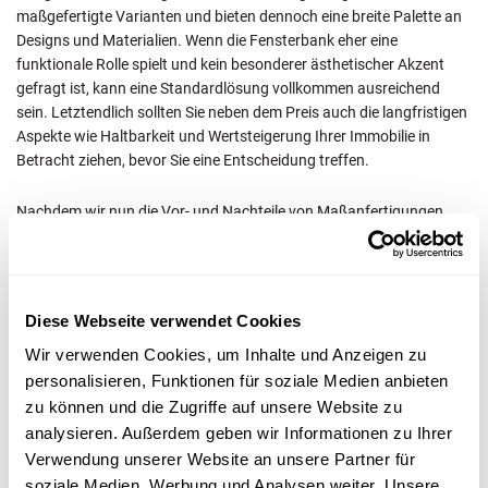
maßgefertigte Varianten und bieten dennoch eine breite Palette an
Designs und Materialien. Wenn die Fensterbank eher eine
funktionale Rolle spielt und kein besonderer ästhetischer Akzent
gefragt ist, kann eine Standardlösung vollkommen ausreichend
sein. Letztendlich sollten Sie neben dem Preis auch die langfristigen
Aspekte wie Haltbarkeit und Wertsteigerung Ihrer Immobilie in
Betracht ziehen, bevor Sie eine Entscheidung treffen.
Nachdem wir nun die Vor- und Nachteile von Maßanfertigungen
und Standardlösungen abgewogen haben, wollen wir uns der
Integration von Innenfutter und Fensterbank zuwenden. Wie
können diese beiden Komponenten so kombiniert werden, dass sie
ein harmonisches Gesamtbild ergeben?
Diese Webseite verwendet Cookies
Integration von Innenfutter und
Wir verwenden Cookies, um Inhalte und Anzeigen zu
personalisieren, Funktionen für soziale Medien anbieten
Fensterbank
zu können und die Zugriffe auf unsere Website zu
analysieren. Außerdem geben wir Informationen zu Ihrer
Die gelungene Integration von Innenfutter und Fensterbank ist
Verwendung unserer Website an unsere Partner für
entscheidend für das Gesamterscheinungsbild Ihres Velux-
soziale Medien, Werbung und Analysen weiter. Unsere