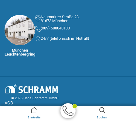
Neumarkter Straße 23,
81673 München
(089) 588040130
24/7 (telefonisch im Notfall)
München
Leuchtenbergring
© 2025 Hans Schramm GmbH
AGB
Impressum und Datenschutz
Startseite
Suchen
Geprüfter
Handwerker