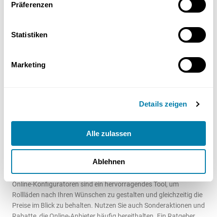
Präferenzen
Sparmöglichkeiten bei Rolladen
Kosten
Statistiken
Es gibt verschiedene Wege, wie Sie bei den Kosten für Rollläden
Marketing
sparen können. Von der Auswahl der Materialien bis hin zur Art
der Installation gibt es Sparpotenzial. Auch ein Preisvergleich
kann sich lohnen und zu signifikanten Einsparungen führen.
Details zeigen
Alle zulassen
a) Online-Konfiguratoren nutzen
Ablehnen
Online-Konfiguratoren sind ein hervorragendes Tool, um
Rollläden nach Ihren Wünschen zu gestalten und gleichzeitig die
Preise im Blick zu behalten. Nutzen Sie auch Sonderaktionen und
Rabatte, die Online-Anbieter häufig bereithalten. Ein Ratgeber