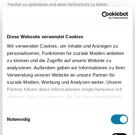
Fenster zu optimieren und einen Sichtschutz zu bieten.
Manuell bedienbare Modelle aus Aluminium kosten ab 110 Euro
je Fenster, wobei die Gesamtkosten inklusive Montage zwischen
Diese Webseite verwendet Cookies
150 und 500 Euro variieren können.
Wir verwenden Cookies, um Inhalte und Anzeigen zu
personalisieren, Funktionen für soziale Medien anbieten
zu können und die Zugriffe auf unsere Website zu
analysieren. Außerdem geben wir Informationen zu Ihrer
c) DIY vs. Professionelle Installation
Verwendung unserer Website an unsere Partner für
soziale Medien, Werbung und Analysen weiter. Unsere
Partner führen diese Informationen möglicherweise mit
Für handwerklich Geschickte kann die Eigenmontage eine
weiteren Daten zusammen, die Sie ihnen bereitgestellt
kostensparende Alternative sein. Doch es gilt zu beachten, dass
haben oder die sie im Rahmen Ihrer Nutzung der Dienste
professionelle Installateure nicht nur eine fachgerechte Montage
gesammelt haben.
Einwilligungsauswahl
gewährleisten, sondern möglicherweise auch Garantieleistungen
Notwendig
anbieten.