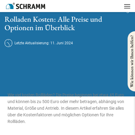
Startseite
/
Referenzen
/
Gebäudesanierung
/
Rolladen Kosten: Alle Preise und Optionen im Überblick
Rolladen Kosten: Alle Preise und
Optionen im Überblick
Wie können wir Ihnen helfen?
Letzte Aktualisierung: 11. Juni 2024
Wie viel kosten Rollläden? Die Preise beginnen bei etwa 45 Euro
und können bis zu 500 Euro oder mehr betragen, abhängig von
Material, Größe und Antrieb. In diesem Artikel erfahren Sie alles
über die Kostenfaktoren und möglichen Optionen für Ihre
Rollläden.