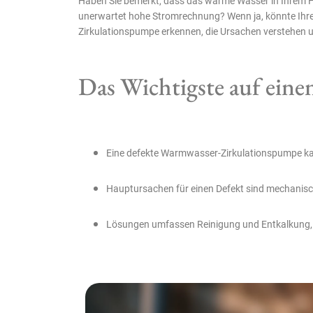
Haben Sie bemerkt, dass das warme Wasser in Ihrem Ha
unerwartet hohe Stromrechnung? Wenn ja, könnte Ihre W
Zirkulationspumpe erkennen, die Ursachen verstehen 
Das Wichtigste auf einen
Eine defekte Warmwasser-Zirkulationspumpe kan
Hauptursachen für einen Defekt sind mechanisch
Lösungen umfassen Reinigung und Entkalkung, A