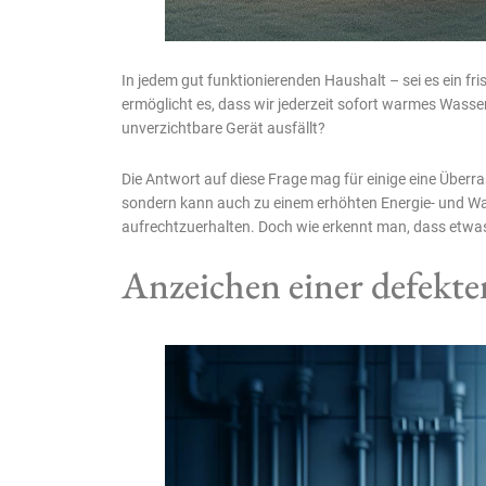
In jedem gut funktionierenden Haushalt – sei es ein f
ermöglicht es, dass wir jederzeit sofort warmes Was
unverzichtbare Gerät ausfällt?
Die Antwort auf diese Frage mag für einige eine Überr
sondern kann auch zu einem erhöhten Energie- und Was
aufrechtzuerhalten. Doch wie erkennt man, dass etwa
Anzeichen einer defekt