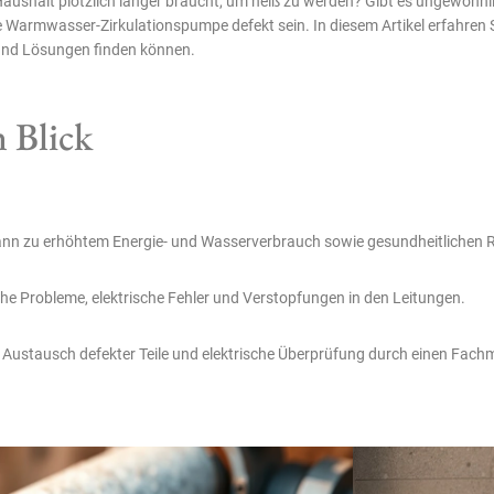
ushalt plötzlich länger braucht, um heiß zu werden? Gibt es ungewöhnl
armwasser-Zirkulationspumpe defekt sein. In diesem Artikel erfahren Sie
und Lösungen finden können.
 Blick
n zu erhöhtem Energie- und Wasserverbrauch sowie gesundheitlichen Ri
e Probleme, elektrische Fehler und Verstopfungen in den Leitungen.
ustausch defekter Teile und elektrische Überprüfung durch einen Fachma