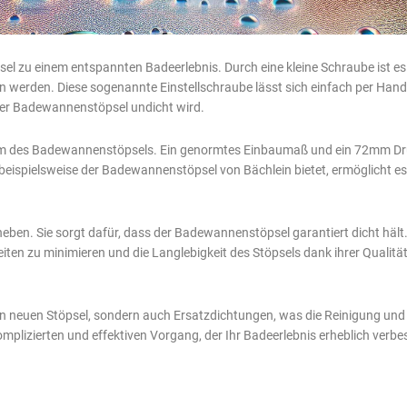
sel zu einem entspannten Badeerlebnis. Durch eine kleine Schraube ist es
erden. Diese sogenannte Einstellschraube lässt sich einfach per Hand an
der Badewannenstöpsel undicht wird.
sform des Badewannenstöpsels. Ein genormtes Einbaumaß und ein 72mm Dru
beispielsweise der Badewannenstöpsel von Bächlein bietet, ermöglicht e
eben. Sie sorgt dafür, dass der Badewannenstöpsel garantiert dicht hält
iten zu minimieren und die Langlebigkeit des Stöpsels dank ihrer Qualitä
en neuen Stöpsel, sondern auch Ersatzdichtungen, was die Reinigung und l
plizierten und effektiven Vorgang, der Ihr Badeerlebnis erheblich verbe