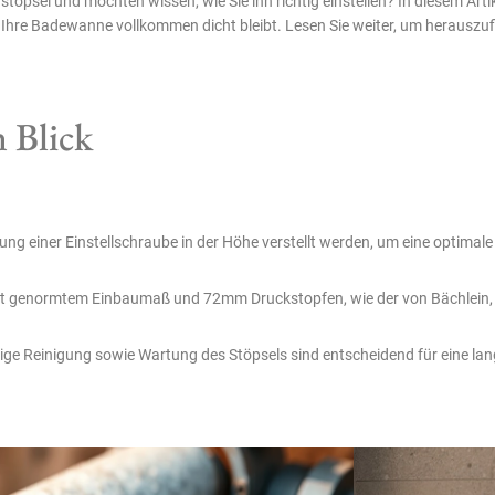
el und möchten wissen, wie Sie ihn richtig einstellen? In diesem Artikel
hre Badewanne vollkommen dicht bleibt. Lesen Sie weiter, um herauszuf
 Blick
 einer Einstellschraube in der Höhe verstellt werden, um eine optimale 
it genormtem Einbaumaß und 72mm Druckstopfen, wie der von Bächlein, 
ige Reinigung sowie Wartung des Stöpsels sind entscheidend für eine lan