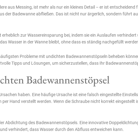
ere aus Messing, ist mehr als nur ein kleines Detail – er ist entscheiden
aus der Badewanne abfließen. Das ist nicht nur ärgerlich, sondern führt 
 erheblich zur Wassereinsparung bei, indem sie ein Auslaufen verhindert
ss das Wasser in der Wanne bleibt, ohne dass es ständig nachgefüllt werd
ie häufigsten Probleme mit undichten Badewannenstöpseln beheben können
tvolle Tipps und Lösungen, um sicherzustellen, dass Ihr Badewannenstöps
ichten Badewannenstöpsel
achen haben. Eine häufige Ursache ist eine falsch eingestellte Einstells
r Hand verstellt werden. Wenn die Schraube nicht korrekt eingestellt ist
ei der Abdichtung des Badewannenstöpsels. Eine innovative Doppeldichtu
g und verhindert, dass Wasser durch den Abfluss entweichen kann.