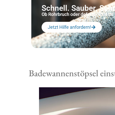
Schnell. Sauber. Sc
Ob Rohrbruch oder defekte Toilette –
Jetzt Hilfe anfordern!
Badewannenstöpsel einst