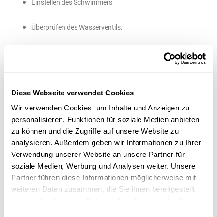
Einstellen des Schwimmers
Überprüfen des Wasserventils.
1. Spülkasten entkalken
Diese Webseite verwendet Cookies
Wir verwenden Cookies, um Inhalte und Anzeigen zu
personalisieren, Funktionen für soziale Medien anbieten
Das Entkalken des Spülkastens ist eine der effektivsten
zu können und die Zugriffe auf unsere Website zu
Maßnahmen, um den Spüldruck zu erhöhen. Verwenden Sie
analysieren. Außerdem geben wir Informationen zu Ihrer
dazu Essigessenz, die aufgrund ihres hohen Säuregehalts
Verwendung unserer Website an unsere Partner für
besonders wirksam bei der Entfernung von Kalkablagerungen
soziale Medien, Werbung und Analysen weiter. Unsere
ist. Zitronensäure ist eine umweltfreundliche Alternative, die in
Partner führen diese Informationen möglicherweise mit
flüssiger Form oder als Pulver verwendet werden kann.
weiteren Daten zusammen, die Sie ihnen bereitgestellt
haben oder die sie im Rahmen Ihrer Nutzung der Dienste
gesammelt haben.
Eine Mischung aus Essig und Wasser kann ebenfalls verwendet
Einwilligungsauswahl