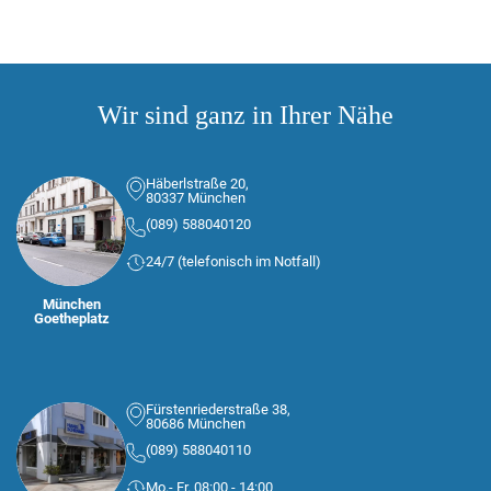
Wir sind ganz in Ihrer Nähe
Häberlstraße 20,
80337 München
(089) 588040120
24/7 (telefonisch im Notfall)
München
Goetheplatz
Fürstenriederstraße 38,
80686 München
(089) 588040110
Mo.- Fr. 08:00 - 14:00