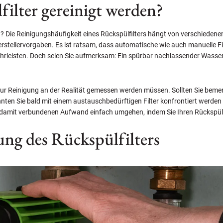
filter gereinigt werden?
 Die Reinigungshäufigkeit eines Rückspülfilters hängt von verschiedenen
erstellervorgaben. Es ist ratsam, dass automatische wie auch manuelle F
rleisten. Doch seien Sie aufmerksam: Ein spürbar nachlassender Wasserd
zur Reinigung an der Realität gemessen werden müssen. Sollten Sie beme
önnten Sie bald mit einem austauschbedürftigen Filter konfrontiert werde
n damit verbundenen Aufwand einfach umgehen, indem Sie Ihren Rückspülfi
ung des Rückspülfilters