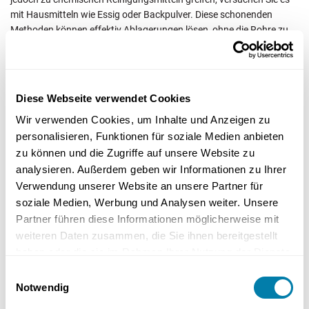
mit Hausmitteln wie Essig oder Backpulver. Diese schonenden
Methoden können effektiv Ablagerungen lösen, ohne die Rohre zu
beschädigen.
Denken Sie daran, nach der Anwendung der Reinigungsmittel mit
heißem Wasser nachzuspülen, um alle gelösten Rückstände
Diese Webseite verwendet Cookies
vollständig zu entfernen.
Wir verwenden Cookies, um Inhalte und Anzeigen zu
Vorbeugende Maßnahmen gegen
personalisieren, Funktionen für soziale Medien anbieten
zu können und die Zugriffe auf unsere Website zu
undichte Siphons
analysieren. Außerdem geben wir Informationen zu Ihrer
Verwendung unserer Website an unsere Partner für
Vorbeugung ist besser als Nachsorge. Um zukünftige Lecks zu
soziale Medien, Werbung und Analysen weiter. Unsere
vermeiden, sollten Sie:
Partner führen diese Informationen möglicherweise mit
weiteren Daten zusammen, die Sie ihnen bereitgestellt
haben oder die sie im Rahmen Ihrer Nutzung der Dienste
in gute Qualität investieren
gesammelt haben.
Einwilligungsauswahl
Notwendig
den Siphon ordnungsgemäß installieren und warten