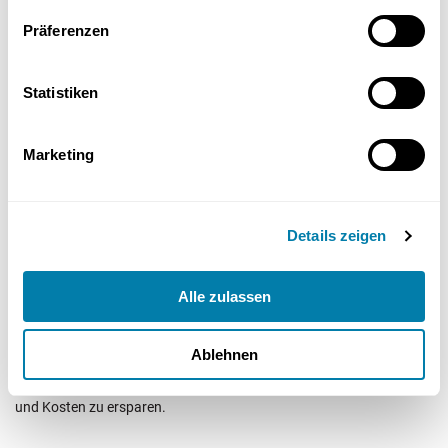
eine regelmäßige Inspektion auf Anzeichen von
Präferenzen
Undichtigkeiten durchführen
Statistiken
das Freihalten von Verunreinigungen sicherstellen
Marketing
Diese Maßnahmen sind Teil einer guten Wartungsroutine und
gewährleisten einen reibungslosen Ablauf.
Details zeigen
– Hochwertige Materialien wählen
Alle zulassen
Die Wahl hochwertiger Materialien und Design Siphons kann die
Lebensdauer Ihres Siphons erheblich verlängern und die
Ablehnen
Wahrscheinlichkeit von Lecks verringern. Investieren Sie also in
einen Siphon mit langlebigen Dichtungen, um sich langfristig Ärger
und Kosten zu ersparen.